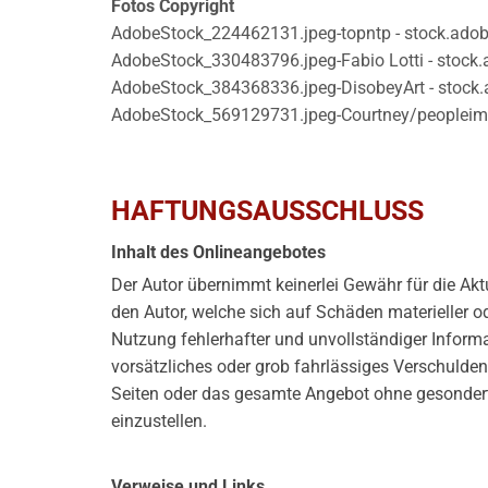
Fotos Copyright
AdobeStock_224462131.jpeg-topntp - stock.ado
AdobeStock_330483796.jpeg-Fabio Lotti - stock
AdobeStock_384368336.jpeg-DisobeyArt - stock
AdobeStock_569129731.jpeg-Courtney/peopleim
HAFTUNGSAUSSCHLUSS
Inhalt des Onlineangebotes
Der Autor übernimmt keinerlei Gewähr für die Aktu
den Autor, welche sich auf Schäden materieller o
Nutzung fehlerhafter und unvollständiger Inform
vorsätzliches oder grob fahrlässiges Verschulden v
Seiten oder das gesamte Angebot ohne gesonderte
einzustellen.
Verweise und Links