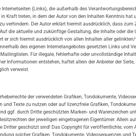
e Internetseiten (Links), die außerhalb des Verantwortungsbereic
 in Kraft treten, in dem der Autor von den Inhalten Kenntnis ha
 zu verhindern. Der Autor erklärt hiermit ausdrücklich, dass zum 
uf die aktuelle und zukünftige Gestaltung, die Inhalte oder die
ert er sich hiermit ausdrücklich von allen Inhalten aller gelinkte
le innerhalb des eigenen Internetangebotes gesetzten Links und 
ailinglisten. Für illegale, fehlerhafte oder unvollständige Inha
 Informationen entstehen, haftet allein der Anbieter der Seite, 
glich verweist.
ie Urheberrechte der verwendeten Grafiken, Tondokumente, Video
n und Texte zu nutzen oder auf lizenzfreie Grafiken, Tondokum
 und ggf. durch Dritte geschützten Marken- und Warenzeichen u
esitzrechten der jeweiligen eingetragenen Eigentümer. Allein a
ritter geschützt sind! Das Copyright für veröffentlichte, vom Au
rwendung solcher Grafiken, Tondokumente, Videosequenzen und Te