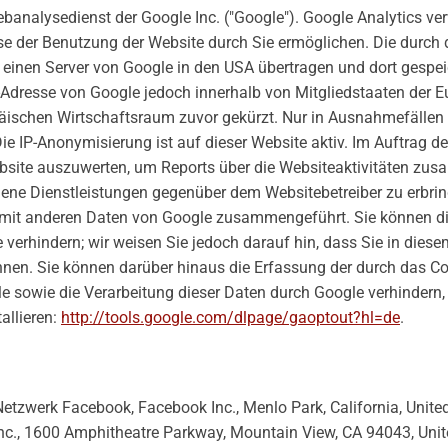
banalysedienst der Google Inc. ("Google"). Google Analytics ver
e der Benutzung der Website durch Sie ermöglichen. Die durch 
einen Server von Google in den USA übertragen und dort gespeiche
P-Adresse von Google jedoch innerhalb von Mitgliedstaaten der 
schen Wirtschaftsraum zuvor gekürzt. Nur in Ausnahmefällen wi
ie IP-Anonymisierung ist auf dieser Website aktiv. Im Auftrag de
bsite auszuwerten, um Reports über die Websiteaktivitäten zus
ene Dienstleistungen gegenüber dem Websitebetreiber zu erbri
t mit anderen Daten von Google zusammengeführt. Sie können di
 verhindern; wir weisen Sie jedoch darauf hin, dass Sie in dies
nen. Sie können darüber hinaus die Erfassung der durch das Co
le sowie die Verarbeitung dieser Daten durch Google verhindern
allieren:
http://tools.google.com/dlpage/gaoptout?hl=de
.
etzwerk Facebook, Facebook Inc., Menlo Park, California, United
c., 1600 Amphitheatre Parkway, Mountain View, CA 94043, United 