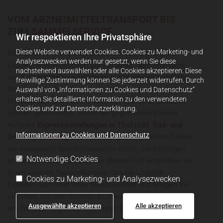
VOM ARZNEIMITTELTRANSPORT BIS
ZUM SAMMELSERVICE
Wir respektieren Ihre Privatsphäre
Diese Website verwendet Cookies. Cookies zu Marketing- und
Wir haben für jedes Logistikproblem eine geeignete
Analysezwecken werden nur gesetzt, wenn Sie diese
Lösung. Neben unserem Schwerpunkt, dem Transport
nachstehend auswählen oder alle Cookies akzeptieren. Diese
von Arzneimitteln und anderen temperaturempfindliche
freiwillige Zustimmung können Sie jederzeit widerrufen. Durch
Waren, übernehmen wir auch andere Botendienste für
Auswahl von „Informationen zu Cookies und Datenschutz“
erhalten Sie detaillierte Information zu den verwendeten
Privatkunden und Firmen. Wenn es einmal besonders
Cookies und zur Datenschutzerklärung.
schnell gehen muss, bieten wir gegen einen kleinen
Aufpreis
Expresszustellungen in Tirol (inkl. Süd- und
Informationen zu Cookies und Datenschutz
Osttirol), Salzburg und Vorarlberg
an. Außerdem führen
wir europaweit Sondertransporte durch. Sie benötigen
Notwendige Cookies
ein bestimmtes Ersatzteil? In diesem Fall empfehlen wir
Ihnen unseren Sammelservice: Unsere Logistik-
Cookies zu Marketing- und Analysezwecken
Experten sammeln Ihren Wunschartikel und bringen ihn
innerhalb von drei Stunden zu Ihnen. Noch flexibler kann
Ausgewählte akzeptieren
Alle akzeptieren
ein Transportlogistikdienstleister kaum sein.