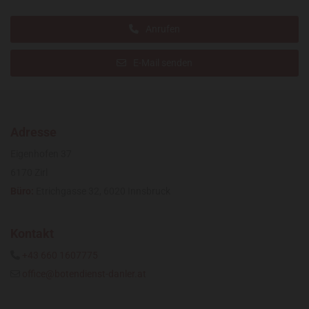
Anrufen
E-Mail senden
Adresse
Eigenhofen 37
6170 Zirl
Büro:
Etrichgasse 32, 6020 Innsbruck
Kontakt
+43 660 1607775

office@botendienst-danler.at
