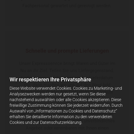
Fachpersonal gewartet und gereinigt werden.
Schnelle und prompte Lieferungen
Unser Expressservice bringt Waren und Güter im
Nu an ihr Ziel. Teilen Sie uns Liefergegenstand,
Liefermenge und das gewünschte Lieferdatum
Wir respektieren Ihre Privatsphäre
mit, dann machen wir uns auf den Weg! bdd
Diese Website verwendet Cookies. Cookies zu Marketing- und
Botendienst Danler aus Tirol steht für höchste
Analysezwecken werden nur gesetzt, wenn Sie diese
Servicequalität, Zuverlässigkeit und
nachstehend auswählen oder alle Cookies akzeptieren. Diese
freiwillige Zustimmung können Sie jederzeit widerrufen. Durch
Gewissenhaftigkeit. Wir bieten Sonderfahrten in
Auswahl von „Informationen zu Cookies und Datenschutz“
ganz Europa zu hervorragenden Konditionen an.
erhalten Sie detaillierte Information zu den verwendeten
Gerne unterbreiten wir Ihnen ein unverbindliches
Cookies und zur Datenschutzerklärung.
Angebot oder vereinbaren mit Ihnen einen